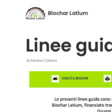
Biochar Latium
Vai
al
contenuto
Linee gui
di
Serena Carloni