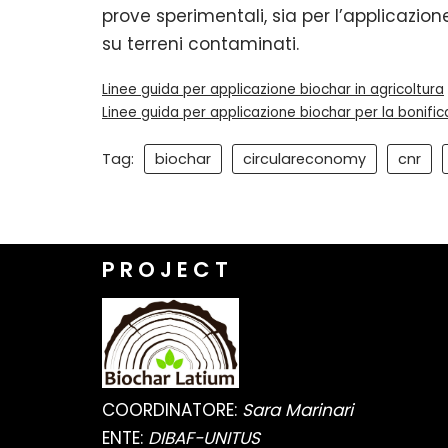
prove sperimentali, sia per l’applicazione
su terreni contaminati.
Linee guida per applicazione biochar in agricoltura
Linee guida per applicazione biochar per la bonific
Tag:
biochar
circulareconomy
cnr
P R O J E C T
COORDINATORE:
Sara Marinari
ENTE:
DIBAF-UNITUS