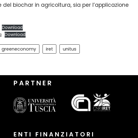
 del biochar in agricoltura, sia per l’applicazione
Download
a
Download
greeneconomy
iret
unitus
P A R T N E R
E N T I F I N A N Z I A T O R I