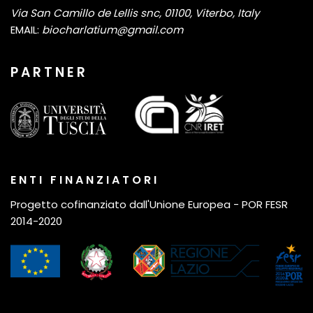
Via San Camillo de Lellis snc, 01100, Viterbo, Italy
EMAIL:
biocharlatium@gmail.com
P A R T N E R
E N T I F I N A N Z I A T O R I
Progetto cofinanziato dall'Unione Europea - POR FESR
2014-2020