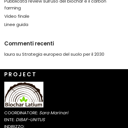
Pubblicata review sull’uso del biochar e il carbon
farming
Video finale
Linee guida
Commenti recenti
laura
su
Strategia europea del suolo per il 2030
P R O J E C T
COORDINATORE:
Sara Marinari
ENTE:
DIBAF-UNITUS
INDIRIZZO: