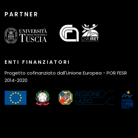
P A R T N E R
E N T I F I N A N Z I A T O R I
Progetto cofinanziato dall'Unione Europea - POR FESR
2014-2020