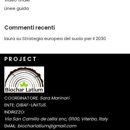
Linee guida
Commenti recenti
laura
su
Strategia europea del suolo per il 2030
P R O J E C T
COORDINATORE:
Sara Marinari
ENTE:
DIBAF-UNITUS
INDIRIZZO:
Via San Camillo de Lellis snc, 01100, Viterbo, Italy
EMAIL:
biocharlatium@gmail.com