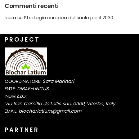
Commenti recenti
laura
su
Strategia europea del suolo per il 2030
P R O J E C T
COORDINATORE:
Sara Marinari
ENTE:
DIBAF-UNITUS
INDIRIZZO:
Via San Camillo de Lellis snc, 01100, Viterbo, Italy
EMAIL:
biocharlatium@gmail.com
P A R T N E R