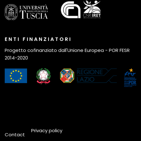
E N T I F I N A N Z I A T O R I
Progetto cofinanziato dall'Unione Europea - POR FESR
2014-2020
Privacy policy
Contact