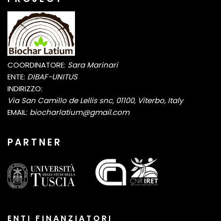
COORDINATORE:
Sara Marinari
ENTE:
DIBAF-UNITUS
INDIRIZZO:
Via San Camillo de Lellis snc, 01100, Viterbo, Italy
EMAIL:
biocharlatium@gmail.com
P A R T N E R
E N T I F I N A N Z I A T O R I